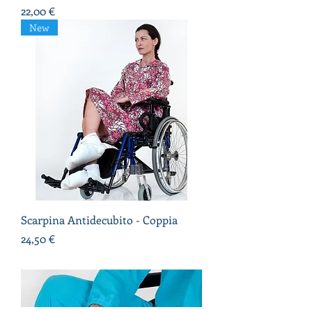
Prezzo
22,00 €
New
Scarpina Antidecubito - Coppia
Prezzo
24,50 €