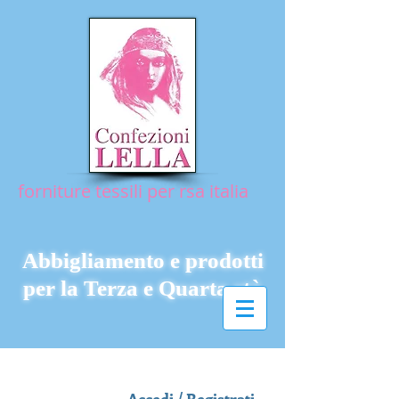
forniture tessili per rsa italia
Abbigliamento e prodotti
per la Terza e Quarta età