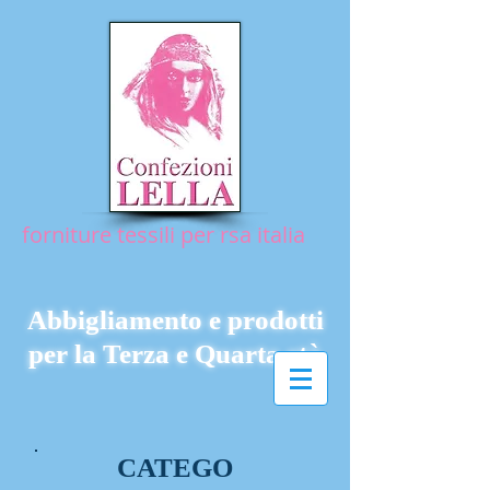
forniture tessili per rsa italia
Abbigliamento e prodotti
per la Terza e Quarta età
CATEGO