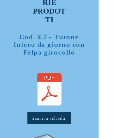
RIE
PRODOT
TI
Cod. 2.7 - Tutone
Intero da giorno con
Felpa girocollo
Scarica scheda