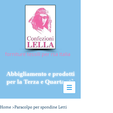
forniture tessili per rsa italia
Abbigliamento e prodotti
per la Terza e Quarta età
Home
>
Paracolpo per spondine Letti