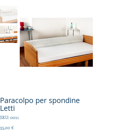
Paracolpo per spondine
Letti
SKU
SKU:
0011
0011
Prezzo
35,00 €