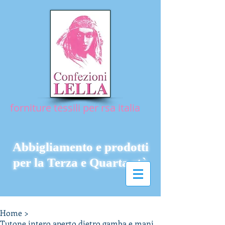
forniture tessili per rsa italia
Abbigliamento e prodotti
per la Terza e Quarta età
Home
>
Tutone intero aperto dietro gamba e manica corta