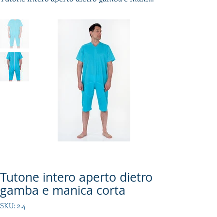
Tutone intero aperto dietro
gamba e manica corta
SKU
SKU:
2.4
2.4