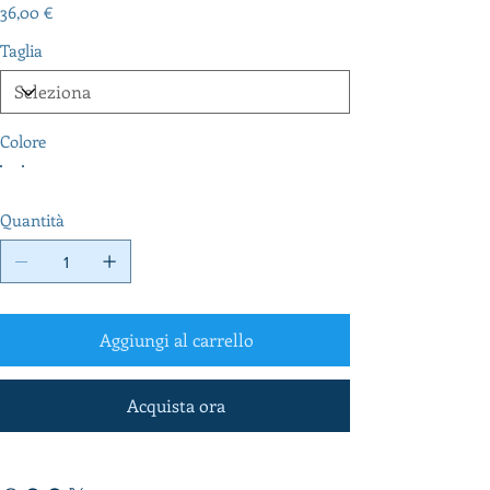
Prezzo
36,00 €
Taglia
Colore
Quantità
Aggiungi al carrello
Acquista ora