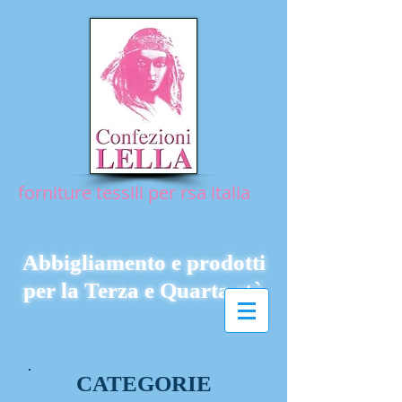
forniture tessili per rsa italia
Abbigliamento e prodotti
per la Terza e Quarta età
CATEGORIE