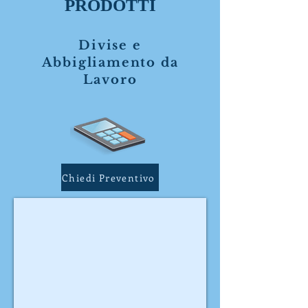
PRODOTTI
Divise e
Abbigliamento da
Lavoro
Chiedi Preventivo
Cod. 72.0
Casacca
scollo
V