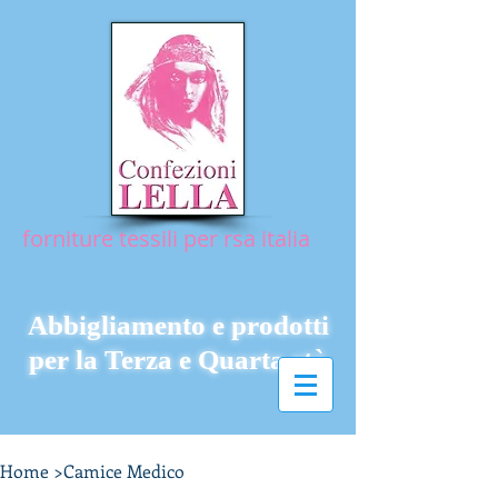
forniture tessili per rsa italia
Abbigliamento e prodotti
per la Terza e Quarta età
Home
>
Camice Medico