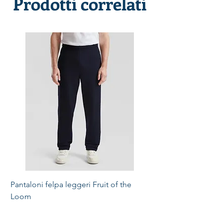
Prodotti correlati
Pantaloni felpa leggeri Fruit of the
Loom
Prezzo
15,00 €