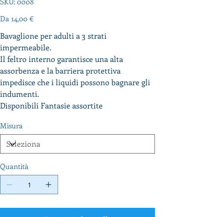
SKU:
0008
0008
Da
Prezzo
14,00 €
Bavaglione per adulti a 3 strati
impermeabile.
Il feltro interno garantisce una alta
assorbenza e la barriera protettiva
impedisce che i liquidi possono bagnare gli
indumenti.
Disponibili Fantasie assortite
Misura
Quantità