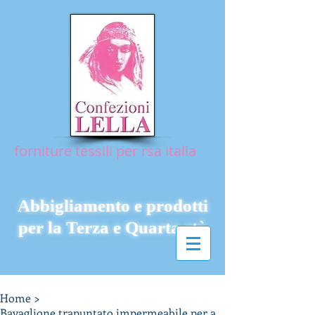
forniture tessili per rsa italia
Abbigliamento e prodotti
per la Terza e Quarta età
Home
>
Bavaglione trapuntato impermeabile per adulti ed anziani