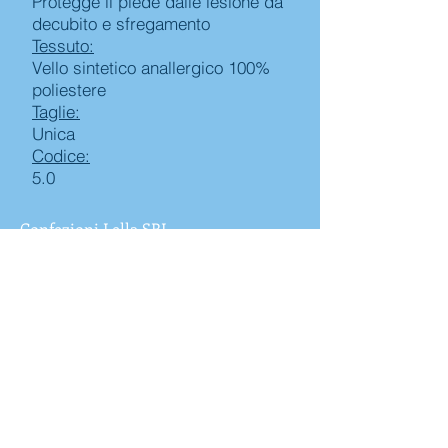
Protegge il piede dalle lesione da
decubito e sfregamento
Tessuto:
Vello sintetico anallergico 100%
poliestere
Taglie:
Unica
Codice:
5.0
Confezioni Lella SRL
Via dell'Artigiano,8/2
40016 - S.Giorgio di Piano (BO) - Italia
TEL:
+39.051.045.87.29
FAX:
+39.051.045.86.53
info@confezionilella.it
P.Iva e Cod. Fiscale:
04033341209
Cap. Soc. € 11.000,00 i.v.
Azienda
Prodotti