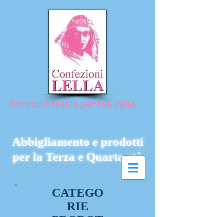
forniture tessili per rsa italia
Abbigliamento e prodotti
per la Terza e Quarta età
CATEGO
RIE