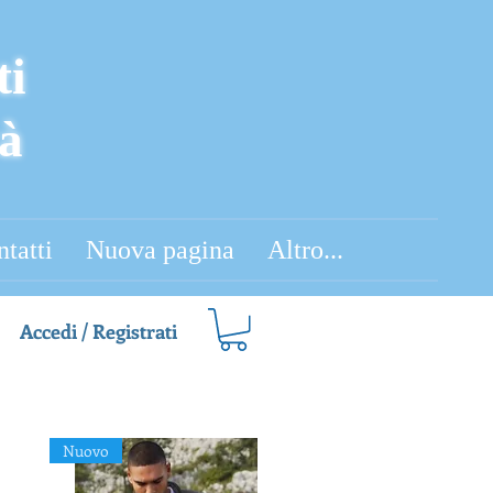
ti
tà
tatti
Nuova pagina
Altro...
Accedi / Registrati
Nuovo