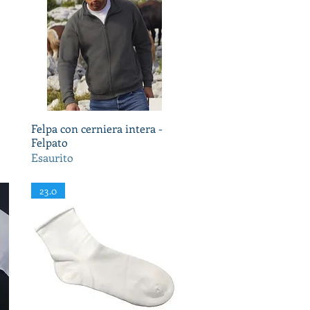
Felpa con cerniera intera -
Vista rapida
Felpato
Esaurito
23.0