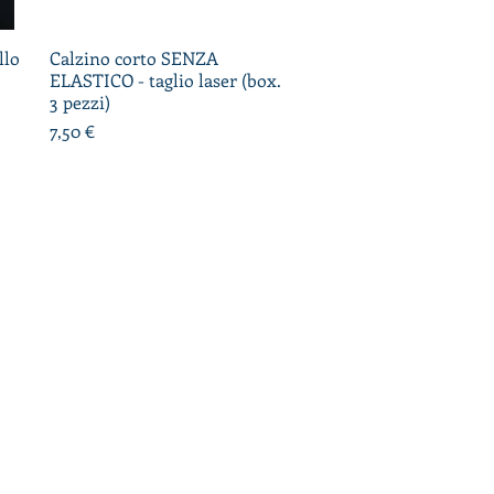
llo
Calzino corto SENZA
Vista rapida
ELASTICO - taglio laser (box.
3 pezzi)
Prezzo
7,50 €