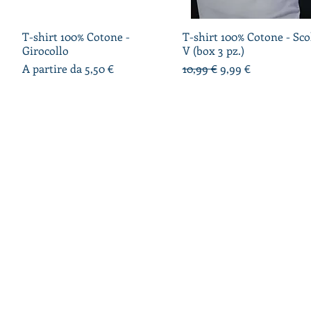
T-shirt 100% Cotone -
Vista rapida
T-shirt 100% Cotone - Sco
Vista rapida
Girocollo
V (box 3 pz.)
Prezzo scontato
Prezzo regolare
Prezzo scontato
A partire da
5,50 €
10,99 €
9,99 €