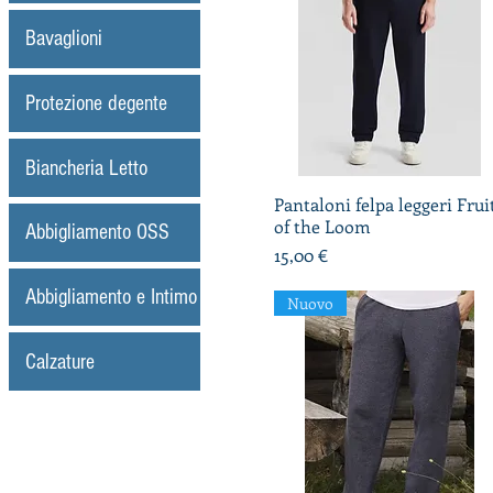
Bavaglioni
Protezione degente
Biancheria Letto
Pantaloni felpa leggeri Frui
Vista rapida
of the Loom
Abbigliamento OSS
Prezzo
15,00 €
Abbigliamento e Intimo
Nuovo
Calzature