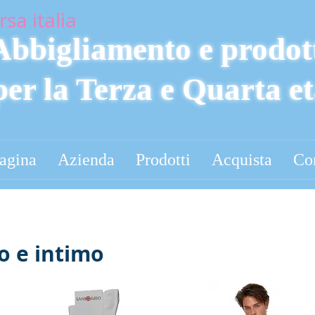
rsa italia
Abbigliamento e prodot
per la Terza e Quarta e
agina
Azienda
Prodotti
Acquista
Con
o e intimo