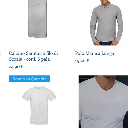
t
Calzino Sanitario filo di
Vista rapida
Polo Manica Lunga
Vista rapida
Scozia - conf. 6 paia
Prezzo
15,90 €
Prezzo
24,90 €
Sconto su Qunatità