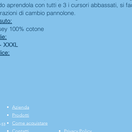
 aprendola con tutti e 3 i cursori abbassati, si fac
razioni di cambio pannolone.
suto:
sey 100% cotone
ie:
- XXXL
ice:
Azienda
Prodotti
Come acquistare
6.53
Contatti
Privacy Policy