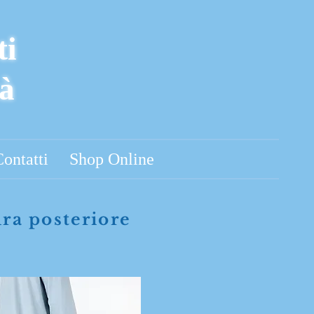
ti
tà
ontatti
Shop Online
ura posteriore