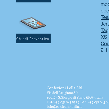
modo
ope
Tes
Jer
Tagl
XS 
Chiedi Preventivo
Cod
2.1
Confezioni Lella SRL
Via dell'Artigiano,8/2
40016 - S.Giorgio di Piano (BO) - Italia
TEL: +39.051.045.87.29 FAX: +39.051.045.8
info@confezionilella.it